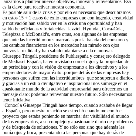
lanzarnos a plantear nuevos objetivos, innovar y reinventarnos. Ésa
es la clave para reactivar nuestra economía.
Es posible salir de la crisis y por ello es necesario que descubramos
en estos 15 + 1 casos de éxito empresas que con ingenio, creatividad
y motivación han sabido ver en la crisis una oportunidad y han
salido beneficiadas y fortalecidas. Jazztel, Hyundai, Coca-Cola,
Telepizza o McDonald's, entre otras, son algunas de las empresas
que ante las incertidumbres marcadas por la bajada del consumo y
los cambios financieros en los mercados han mirado con ojos
nuevos la realidad y han sabido adaptarse a ella e innovar.
Giuseppe Tringali, presidente de Publiespaña y consejero delegado
de Mediaset España, ha entrevistado con el rigor y la propiedad de
un periodista y con la visión de empresario a los directivos y a los
emprendedores de mayor éxito -porque detrás de las empresas hay
personas que sufren con las incertidumbres, que se superan a diario-,
y gracias a un estilo divulgativo e inspiracional nos sumerge en el
apasionante mundo de la actividad empresarial para ofrecernos un
mensaje claro: podemos reinventar nuestro futuro. Sólo necesitamos
tener iniciativa.
"Conocí a Giuseppe Tringali hace tiempo, cuando acababa de llegar
a España, pero nuestra relación se estrechó cuando me contó el
proyecto que estaba poniendo en marcha: dar visibilidad al mundo
de los empresarios, a su complejo y apasionante diario de problemas
y de búsqueda de soluciones. Y no sólo eso sino que además les
ponía ojos y boca, presentando a las personas que hay detrás de