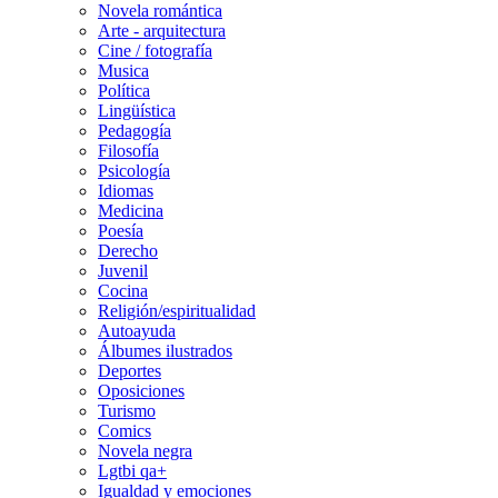
Novela romántica
Arte - arquitectura
Cine / fotografía
Musica
Política
Lingüística
Pedagogía
Filosofía
Psicología
Idiomas
Medicina
Poesía
Derecho
Juvenil
Cocina
Religión/espiritualidad
Autoayuda
Álbumes ilustrados
Deportes
Oposiciones
Turismo
Comics
Novela negra
Lgtbi qa+
Igualdad y emociones