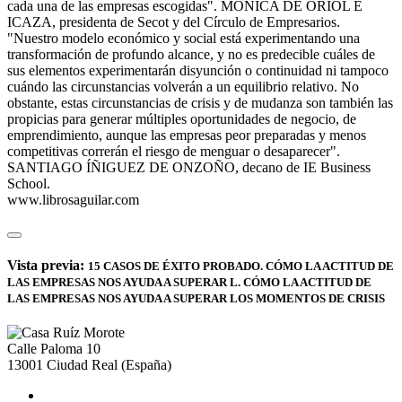
cada una de las empresas escogidas". MÓNICA DE ORIOL E
ICAZA, presidenta de Secot y del Círculo de Empresarios.
"Nuestro modelo económico y social está experimentando una
transformación de profundo alcance, y no es predecible cuáles de
sus elementos experimentarán disyunción o continuidad ni tampoco
cuándo las circunstancias volverán a un equilibrio relativo. No
obstante, estas circunstancias de crisis y de mudanza son también las
propicias para generar múltiples oportunidades de negocio, de
emprendimiento, aunque las empresas peor preparadas y menos
competitivas correrán el riesgo de menguar o desaparecer".
SANTIAGO ÍÑIGUEZ DE ONZOÑO, decano de IE Business
School.
www.librosaguilar.com
Vista previa:
15 CASOS DE ÉXITO PROBADO. CÓMO LA ACTITUD DE
LAS EMPRESAS NOS AYUDA A SUPERAR L. CÓMO LA ACTITUD DE
LAS EMPRESAS NOS AYUDA A SUPERAR LOS MOMENTOS DE CRISIS
Calle Paloma 10
13001
Ciudad Real
(España)