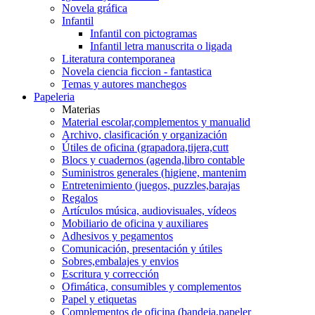
Novela gráfica
Infantil
Infantil con pictogramas
Infantil letra manuscrita o ligada
Literatura contemporanea
Novela ciencia ficcion - fantastica
Temas y autores manchegos
Papeleria
Materias
Material escolar,complementos y manualid
Archivo, clasificación y organización
Útiles de oficina (grapadora,tijera,cutt
Blocs y cuadernos (agenda,libro contable
Suministros generales (higiene, mantenim
Entretenimiento (juegos, puzzles,barajas
Regalos
Artículos música, audiovisuales, vídeos
Mobiliario de oficina y auxiliares
Adhesivos y pegamentos
Comunicación, presentación y útiles
Sobres,embalajes y envios
Escritura y corrección
Ofimática, consumibles y complementos
Papel y etiquetas
Complementos de oficina (bandeja,papeler