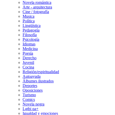
Novela romántica
Arte - arquitectura
Cine / fotografía
Musica
Política
Lingüística
Pedagogía
Filosofía
Psicología
Idiomas
Medicina
Poesía
Derecho
Juvenil
Cocina
Religión/espiritualidad
Autoayuda
Álbumes ilustrados
Deportes
Oposiciones
Turismo
Comics
Novela negra
Lgtbi qa+
Igualdad y emociones