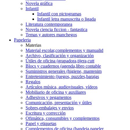
Novela gráfica
Infantil
Infantil con pictogramas
Infantil letra manuscrita o ligada
Literatura contemporanea
Novela ciencia ficcion - fantastica
Temas y autores manchegos
Papeleria
Materias
Material escolar,complementos y manualid
Archivo, clasificación y organización
Útiles de oficina (grapadora,tijera,cutt
Blocs y cuadernos (agenda,libro contable
Suministros generales (higiene, mantenim
Entretenimiento (juegos, puzzles,barajas
Regalos
Artículos música, audiovisuales, vídeos
Mobiliario de oficina y auxiliares
Adhesivos y pegamentos
Comunicación, presentación y útiles
Sobres,embalajes y envios
Escritura y corrección
Ofimática, consumibles y complementos
Papel y etiquetas
Complementos de oficina (bandeja,papeler