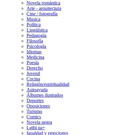
Novela romántica
Arte - arquitectura
Cine / fotografía
Musica
Política
Lingüística
Pedagogía
Filosofía
Psicología
Idiomas
Medicina
Poesía
Derecho
Juvenil
Cocina
Religión/espiritualidad
Autoayuda
Álbumes ilustrados
Deportes
Oposiciones
Turismo
Comics
Novela negra
Lgtbi qa+
Igualdad y emociones