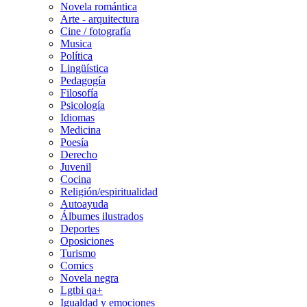
Novela romántica
Arte - arquitectura
Cine / fotografía
Musica
Política
Lingüística
Pedagogía
Filosofía
Psicología
Idiomas
Medicina
Poesía
Derecho
Juvenil
Cocina
Religión/espiritualidad
Autoayuda
Álbumes ilustrados
Deportes
Oposiciones
Turismo
Comics
Novela negra
Lgtbi qa+
Igualdad y emociones