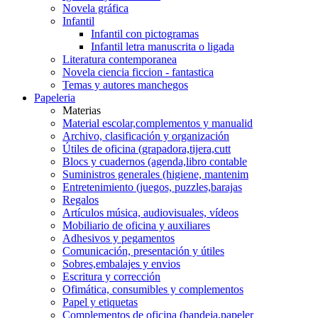
Novela gráfica
Infantil
Infantil con pictogramas
Infantil letra manuscrita o ligada
Literatura contemporanea
Novela ciencia ficcion - fantastica
Temas y autores manchegos
Papeleria
Materias
Material escolar,complementos y manualid
Archivo, clasificación y organización
Útiles de oficina (grapadora,tijera,cutt
Blocs y cuadernos (agenda,libro contable
Suministros generales (higiene, mantenim
Entretenimiento (juegos, puzzles,barajas
Regalos
Artículos música, audiovisuales, vídeos
Mobiliario de oficina y auxiliares
Adhesivos y pegamentos
Comunicación, presentación y útiles
Sobres,embalajes y envios
Escritura y corrección
Ofimática, consumibles y complementos
Papel y etiquetas
Complementos de oficina (bandeja,papeler