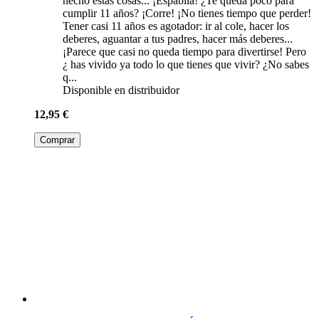
hecho estas cosas... ¡Espabila! ¿Te queda poco para
cumplir 11 años? ¡Corre! ¡No tienes tiempo que perder!
Tener casi 11 años es agotador: ir al cole, hacer los
deberes, aguantar a tus padres, hacer más deberes...
¡Parece que casi no queda tiempo para divertirse! Pero
¿ has vivido ya todo lo que tienes que vivir? ¿No sabes
q...
Disponible en distribuidor
12,95 €
Comprar