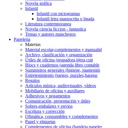
Novela gráfica
Infantil
Infantil con pictogramas
Infantil letra manuscrita o ligada
Literatura contemporanea
Novela ciencia ficcion - fantastica
Temas y autores manchegos
Papeleria
Materias
Material escolar,complementos y manualid
Archivo, clasificación y organización
Útiles de oficina (grapadora,tijera,cutt
Blocs y cuadernos (agenda,libro contable
Suministros generales (higiene, mantenim
Entretenimiento (juegos, puzzles,barajas
Regalos
Artículos música, audiovisuales, vídeos
Mobiliario de oficina y auxiliares
Adhesivos y pegamentos
Comunicación, presentación y útiles
Sobres,embalajes y envios
Escritura y corrección
Ofimática, consumibles y complementos
Papel y etiquetas
Complementos de oficina (bandeja,papeler