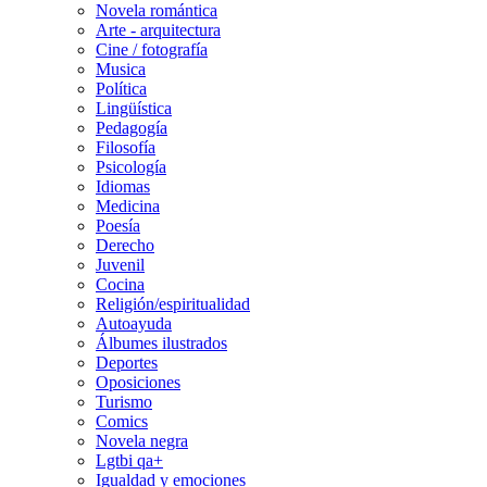
Novela romántica
Arte - arquitectura
Cine / fotografía
Musica
Política
Lingüística
Pedagogía
Filosofía
Psicología
Idiomas
Medicina
Poesía
Derecho
Juvenil
Cocina
Religión/espiritualidad
Autoayuda
Álbumes ilustrados
Deportes
Oposiciones
Turismo
Comics
Novela negra
Lgtbi qa+
Igualdad y emociones